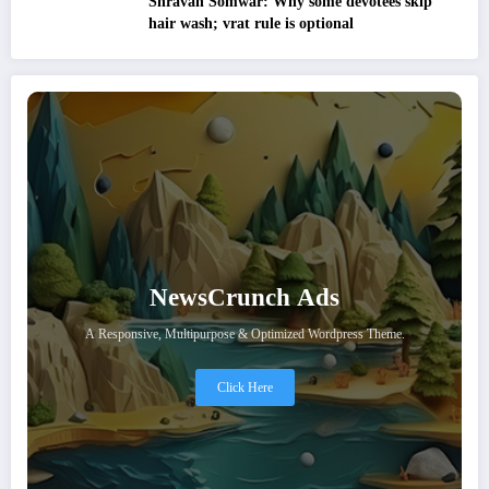
Shravan Somwar: Why some devotees skip
hair wash; vrat rule is optional
NewsCrunch Ads
A Responsive, Multipurpose & Optimized Wordpress Theme.
Click Here