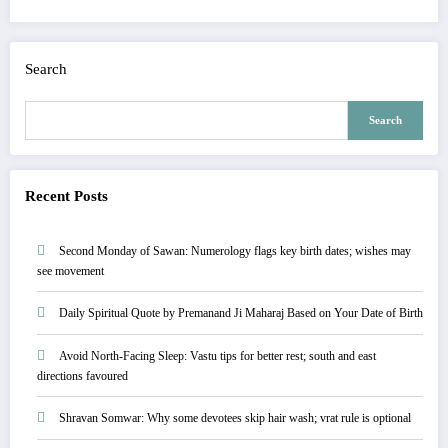
Search
Search
Recent Posts
Second Monday of Sawan: Numerology flags key birth dates; wishes may
see movement
Daily Spiritual Quote by Premanand Ji Maharaj Based on Your Date of Birth
Avoid North-Facing Sleep: Vastu tips for better rest; south and east
directions favoured
Shravan Somwar: Why some devotees skip hair wash; vrat rule is optional