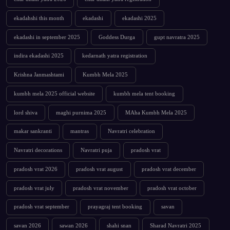
ekadahshi this month
ekadashi
ekadashi 2025
ekadashi in september 2025
Goddess Durga
gupt navratra 2025
indira ekadashi 2025
kedarnath yatra registration
Krishna Janmashtami
Kumbh Mela 2025
kumbh mela 2025 official website
kumbh mela tent booking
lord shiva
maghi purnima 2025
MAha Kumbh Mela 2025
makar sankranti
mantras
Navratri celebration
Navratri decorations
Navratri puja
pradosh vrat
pradosh vrat 2026
pradosh vrat august
pradosh vrat december
pradosh vrat july
pradosh vrat november
pradosh vrat october
pradosh vrat september
prayagraj tent booking
savan
savan 2026
sawan 2026
shahi snan
Sharad Navratri 2025