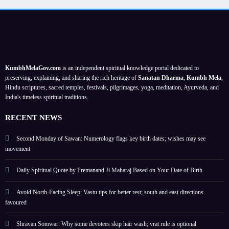
and
hair
lifts
y,
check
wash;
love
love,
its
vrat
and
caree
visibil
rule
work;
r;
ity in
is
specu
discip
KumbhMelaGov.com
is an independent spiritual knowledge portal dedicated to
India
optio
lative
line
preserving, explaining, and sharing the rich heritage of
Sanatan Dharma
,
Kumbh Mela
,
nal
gains
keeps
Hindu scriptures, sacred temples, festivals, pilgrimages, yoga, meditation, Ayurveda, and
India's timeless spiritual traditions.
possi
gains
ble
safe
RECENT NEWS
Second Monday of Sawan: Numerology flags key birth dates; wishes may see
movement
Daily Spiritual Quote by Premanand Ji Maharaj Based on Your Date of Birth
Avoid North-Facing Sleep: Vastu tips for better rest; south and east directions
favoured
Shravan Somwar: Why some devotees skip hair wash; vrat rule is optional