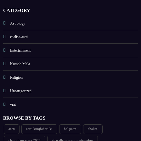
CATEGORY
Astrology
chalisa-aarti
Entertainment
Kumbh Mela
Religion
Uncategorized
vrat
BROWSE BY TAGS
aarti
aarti kunjbihari ki
bel patra
chalisa
char dham yatra 2026
char dham yatra registration