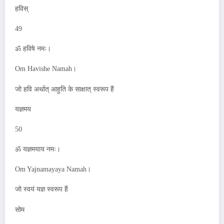
हविस्
49
ॐ हविषे नमः।
Om Havishe Namah।
जो हवि अर्थात् आहुति के साक्षात् स्वरूप हैं
यज्ञमय
50
ॐ यज्ञमयाय नमः।
Om Yajnamayaya Namah।
जो स्वयं यज्ञ स्वरूप हैं
सोम