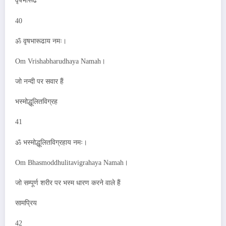
वृषभारूढ
40
ॐ वृषभारूढाय नमः।
Om Vrishabharudhaya Namah।
जो नन्दी पर सवार हैं
भस्मोद्धूलितविग्रह
41
ॐ भस्मोद्धूलितविग्रहाय नमः।
Om Bhasmoddhulitavigrahaya Namah।
जो सम्पूर्ण शरीर पर भस्म धारण करने वाले हैं
सामप्रिय
42