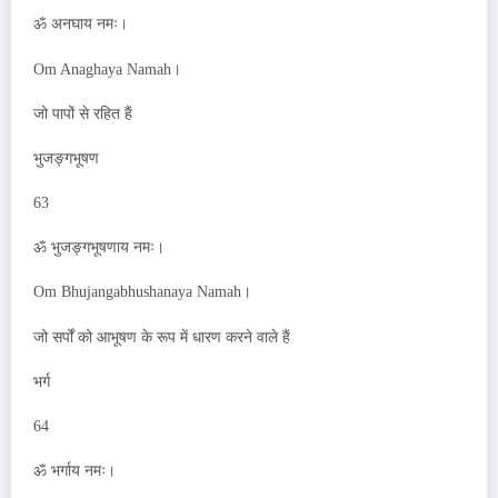
ॐ अनघाय नमः।
Om Anaghaya Namah।
जो पापों से रहित हैं
भुजङ्गभूषण
63
ॐ भुजङ्गभूषणाय नमः।
Om Bhujangabhushanaya Namah।
जो सर्पों को आभूषण के रूप में धारण करने वाले हैं
भर्ग
64
ॐ भर्गाय नमः।