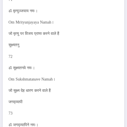
ॐ मृत्युञ्जयाय नमः।
Om Mrityunjayaya Namah।
जो मृत्यु पर विजय प्राप्त करने वाले हैं
सूक्ष्मतनु
72
ॐ सूक्ष्मतनवे नमः।
Om Sukshmatanave Namah।
जो सूक्ष्म देह धारण करने वाले हैं
जगद्व्यापी
73
ॐ जगद्व्यापिने नमः।