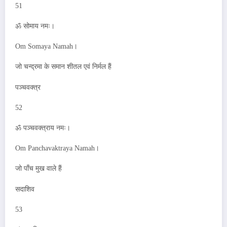
51
ॐ सोमाय नमः।
Om Somaya Namah।
जो चन्द्रमा के समान शीतल एवं निर्मल हैं
पञ्चवक्त्र
52
ॐ पञ्चवक्त्राय नमः।
Om Panchavaktraya Namah।
जो पाँच मुख वाले हैं
सदाशिव
53