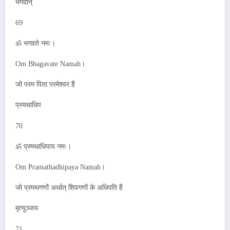
भगवान्
69
ॐ भगवते नमः।
Om Bhagavate Namah।
जो परम पिता परमेश्वर हैं
प्रमथाधिप
70
ॐ प्रमथाधिपाय नमः।
Om Pramathadhipaya Namah।
जो प्रमथगणों अर्थात् शिवगणों के अधिपति हैं
मृत्युञ्जय
71