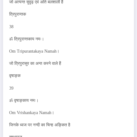
जो अत्यन्त सुदृढ़ एवं अति बलशाली हैं
त्रिपुरान्तक
38
ॐ त्रिपुरान्तकाय नमः।
Om Tripurantakaya Namah।
जो त्रिपुरासुर का अन्त करने वाले हैं
वृषाङ्क
39
ॐ वृषाङ्काय नमः।
Om Vrishankaya Namah।
जिनके ध्वज पर नन्दी का चिन्ह अङ्कित है