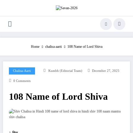
Skip
to
content
Home
chalisa-aarti
108 Name of Lord Shiva
Chalisa-Aarti
Kumbh (Editorial Team)
December 27, 2025
0 Comments
108 Name of Lord Shiva